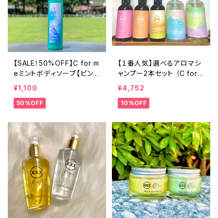
【SALE！50%OFF】C for m
【１番人気】選べるアロマシ
eミントボディソープ【ピンク
ャンプー2本セット （C for
グレープフルーツの香り】2
meシャンプーお好きな2種）
¥1,100
¥4,752
40ml
50%OFF
10%OFF