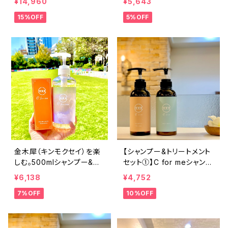
¥14,960
¥5,643
15%OFF
5%OFF
金木犀（キンモクセイ）を楽
【シャンプー&トリートメント
しむ。500mlシャンプー&プ
セット①】C for meシャンプ
レミアムオイルセット
ー（ベビーオレンジ）&C for
¥6,138
¥4,752
meトリートメント
7%OFF
10%OFF