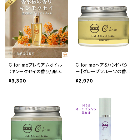
C for meプレミアムオイル
C for meヘア&ハンドバタ
（キンモクセイの香り/洗い
ー【グレープフルーツの香
流さないトリートメント）
り】48g /マルチバーム/ヘ
¥3,300
¥2,970
アバーム