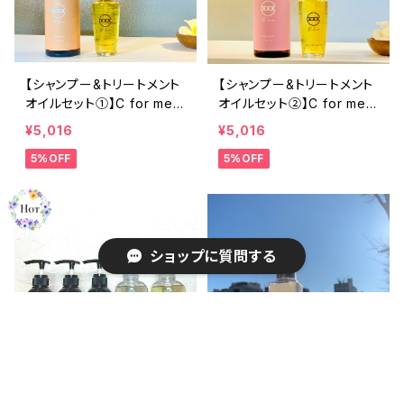
【シャンプー&トリートメント
【シャンプー&トリートメント
オイルセット①】C for meシ
オイルセット②】C for meシ
ャンプー（ベビーオレンジ）&
ャンプー（フルーツタルト）&
¥5,016
¥5,016
C for meトリートメントオイ
C for meトリートメントオイ
5%OFF
5%OFF
ル（リッチ） ★オンライン限
ルリッチ（プルメリア） ★オ
定★
ンライン限定★
ショップに質問する
キーワードから探す
C for meシャンプーコンプ
CHARAプランベール（ハン