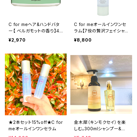
C for meヘア&ハンドバタ
C for meオールインワンセ
ー【 ベルガモットの香り】48
ラム【7役の贅沢フェイシャ
g /マルチバーム/ヘアバー
ル美容ジェル】（50g）
¥2,970
¥8,800
ム
★2本セット15%off★C for
金木犀（キンモクセイ）を楽
meオールインワンセラム
しむ。300mlシャンプー&プ
レミアムオイルセット