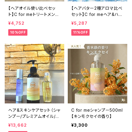
【ヘアオイル使い比べセッ
【ヘアバター2種アロマ比べ
ト】C for meトリートメント
セット】C for meヘア&ハン
オイル （リッチ＋ライト）（洗
ドバター48g×2種 /マル
¥4,752
¥5,287
い流さないトリートメント/6
チバーム/ヘアバーム
10%OFF
11%OFF
0m×2本）
ヘア&スキンケアセット（シャ
C for meシャンプー500ml
ンプー/プレミアムオイル/オ
【キンモクセイの香り】
ールインワンセラム）
¥13,662
¥3,300