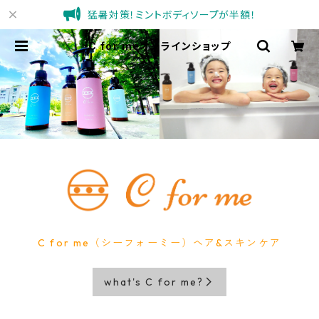
猛暑対策！ミントボディソープが半額！
C for meオンラインショップ
C for me（シーフォーミー）ヘア&スキンケア
what's C for me?