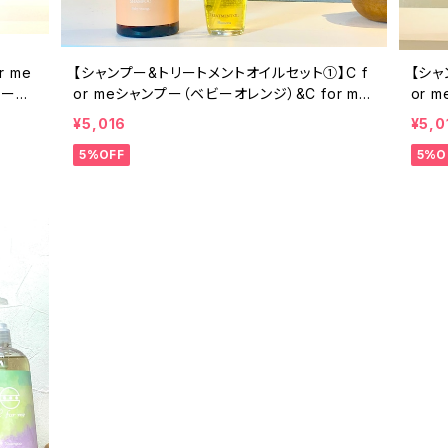
 me
【シャンプー&トリートメントオイルセット①】C f
【シャ
リート
or meシャンプー（ベビーオレンジ）&C for me
or 
トリートメントオイル（リッチ） ★オンライン限
トリ
¥5,016
¥5,0
定★
ンラ
5%OFF
5%O