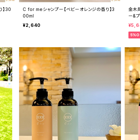
り】30
C for meシャンプー【ベビーオレンジの香り】3
金木犀
00ml
ー&
¥2,640
¥5,6
5%O