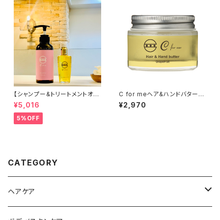
【シャンプー&トリートメントオイ
C for meヘア&ハンドバター
ルセット②】C for meシャンプ
【グレープフルーツの香り】48g
¥5,016
¥2,970
ー（フルーツタルト）&C for me
/マルチバーム/ヘアバーム
トリートメントオイルリッチ（プル
5%OFF
メリア） ★オンライン限定★
CATEGORY
ヘアケア