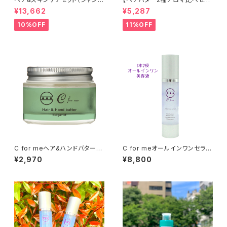
ー/プレミアムオイル/オールイン
ト】C for meヘア&ハンドバタ
¥13,662
¥5,287
ワンセラム）
ー48g×2種 /マルチバーム/
ヘアバーム
10%OFF
11%OFF
C for meヘア&ハンドバター【
C for meオールインワンセラム
ベルガモットの香り】48g /マル
【7役の贅沢フェイシャル美容ジ
¥2,970
¥8,800
チバーム/ヘアバーム
ェル】（50g）