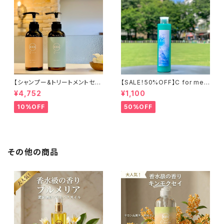
【シャンプー&トリートメントセッ
【SALE！50%OFF】C for meミ
ト①】C for meシャンプー（ベビ
ントボディソープ【ピンクグレー
¥4,752
¥1,100
ーオレンジ）&C for meトリート
プフルーツの香り】240ml
メント
10%OFF
50%OFF
その他の商品