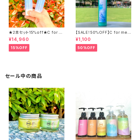
★2本セット15%off★C for m
【SALE！50%OFF】C for meミ
eオールインワンセラム
ントボディソープ【ピンクグレー
¥14,960
¥1,100
プフルーツの香り】240ml
15%OFF
50%OFF
セール中の商品