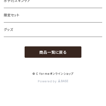
シャンプー
ボディ/スキンケア
トリートメント
限定セット
アウトバス
グッズ
メンズにもオススメ
商品一覧に戻る
© C for meオンラインショップ
Powered by