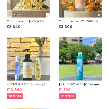
C for meトリートメントオイル
C for meシャンプー500ml【キ
【リッチ】（プルメリアの香り/洗い
ンモクセイの香り】
¥2,640
¥3,300
流さないトリートメント）
ヘア&スキンケアセット（シャンプ
【SALE！50%OFF】C for meミ
ー/プレミアムオイル/オールイン
ントボディソープ【ピンクグレー
¥13,662
¥1,100
ワンセラム）
プフルーツの香り】240ml
10%OFF
50%OFF