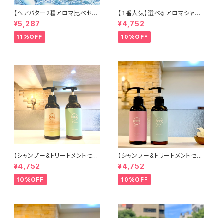
【ヘアバター2種アロマ比べセッ
【１番人気】選べるアロマシャン
ト】C for meヘア&ハンドバタ
プー2本セット （C for meシャ
¥5,287
¥4,752
ー48g×2種 /マルチバーム/
ンプーお好きな2種）
ヘアバーム
11%OFF
10%OFF
【シャンプー&トリートメントセッ
【シャンプー&トリートメントセッ
ト③】C for meシャンプー（キン
ト②】C for meシャンプー（フル
¥4,752
¥4,752
モクセイ）＋C for meトリート
ーツタルト）&C for meトリート
メント
メント
10%OFF
10%OFF