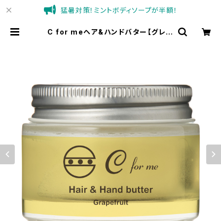
猛暑対策！ミントボディソープが半額！
C for meヘア&ハンドバター【グレー
プフルーツの香り】48g /マルチバー
ム/ヘアバーム | C for meオンライ
ンショップ