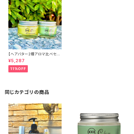
【ヘアバター2種アロマ比べセッ
ト】C for meヘア&ハンドバタ
¥5,287
ー48g×2種 /マルチバーム/
ヘアバーム
11%OFF
同じカテゴリの商品