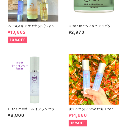
ヘア&スキンケアセット（シャンプ
C for meヘア&ハンドバター【
ー/プレミアムオイル/オールイン
ベルガモットの香り】48g /マル
¥13,662
¥2,970
ワンセラム）
チバーム/ヘアバーム
10%OFF
C for meオールインワンセラム
★2本セット15%off★C for m
【7役の贅沢フェイシャル美容ジ
eオールインワンセラム
¥8,800
¥14,960
ェル】（50g）
15%OFF