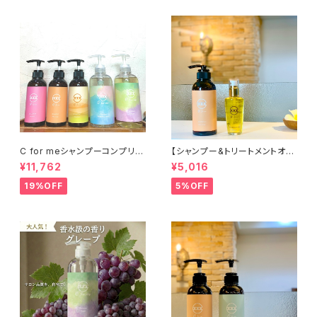
C for meシャンプーコンプリー
【シャンプー&トリートメントオイ
トセット（300ml×3種、500ml×
ルセット①】C for meシャンプ
¥11,762
¥5,016
2種）
ー（ベビーオレンジ）&C for m
eトリートメントオイル（リッチ）
19%OFF
5%OFF
★オンライン限定★