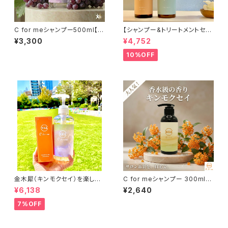
C for meシャンプー500ml【グ
【シャンプー&トリートメントセッ
レープの香り】
ト①】C for meシャンプー（ベビ
¥3,300
¥4,752
ーオレンジ）&C for meトリート
メント
10%OFF
金木犀（キンモクセイ）を楽しむ。
C for meシャンプー 300ml
500mlシャンプー&プレミアム
【キンモクセイの香り】
¥6,138
¥2,640
オイルセット
7%OFF