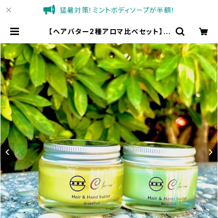
猛暑対策！ミントボディソープが半額！
【ヘアバター2種アロマ比べセット】C
for meヘア&ハンドバター48g×2
種 /マルチバーム/ヘアバーム | C f
or meオンラインショップ