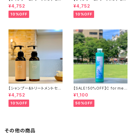
ト③】C for meシャンプー（キン
ト②】C for meシャンプー（フル
¥4,752
¥4,752
モクセイ）＋C for meトリート
ーツタルト）&C for meトリート
メント
メント
10%OFF
10%OFF
【シャンプー&トリートメントセッ
【SALE！50%OFF】C for meミ
ト①】C for meシャンプー（ベビ
ントボディソープ【ピンクグレー
¥4,752
¥1,100
ーオレンジ）&C for meトリート
プフルーツの香り】240ml
メント
10%OFF
50%OFF
その他の商品