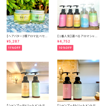
【ヘアバター2種アロマ比べセッ
【１番人気】選べるアロマシャン
ト】C for meヘア&ハンドバタ
プー2本セット （C for meシャ
¥5,287
¥4,752
ー48g×2種 /マルチバーム/
ンプーお好きな2種）
ヘアバーム
11%OFF
10%OFF
【シャンプー&トリートメントセッ
【シャンプー&トリートメントセッ